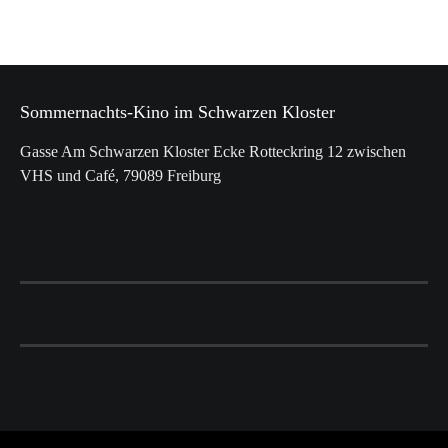
r
g
,
o
n
s
a
t
t
Sommernachts-Kino im Schwarzen Kloster
Gasse Am Schwarzen Kloster Ecke Rotteckring 12 zwischen
e
i
VHS und Café, 79089 Freiburg
l
o
l
n
u
n
g