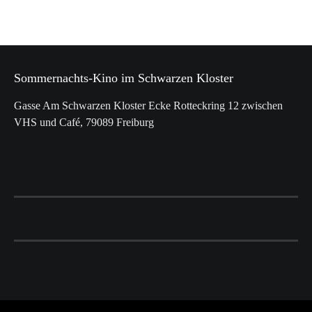
r
g
,
o
n
s
a
t
t
Sommernachts-Kino im Schwarzen Kloster
Gasse Am Schwarzen Kloster Ecke Rotteckring 12 zwischen
e
i
VHS und Café, 79089 Freiburg
l
o
l
n
u
n
g