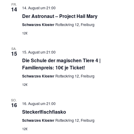
g
FR.
o
14. August um 21:00
14
n
Der Astronaut – Project Hail Mary
a
Schwarzes Kloster
Rotteckring 12, Freiburg
t
12€
i
SA.
15. August um 21:00
15
Die Schule der magischen Tiere 4 |
o
Familienpreis: 10€ je Ticket!
Schwarzes Kloster
Rotteckring 12, Freiburg
n
12€
SO.
16. August um 21:00
16
Steckerlfischfiasko
Schwarzes Kloster
Rotteckring 12, Freiburg
12€