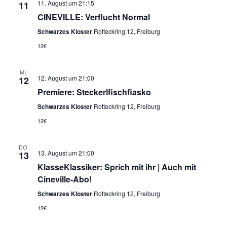
h
11. August um 21:15
11
e
n
CINEVILLE: Verflucht Normal
A
t
Schwarzes Kloster
Rotteckring 12, Freiburg
n
12€
s
e
i
MI.
c
12. August um 21:00
12
n
h
Premiere: Steckerlfischfiasko
t
-
Schwarzes Kloster
Rotteckring 12, Freiburg
e
n
12€
N
-
N
DO.
13. August um 21:00
13
a
a
KlasseKlassiker: Sprich mit ihr | Auch mit
v
Cineville-Abo!
i
v
g
Schwarzes Kloster
Rotteckring 12, Freiburg
a
i
12€
t
i