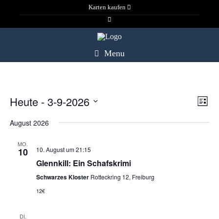
Karten kaufen
Menu
Heute
 - 
3-9-2026
V
A
Liste
o
Datum
r
August 2026
n
wählen.
s
t
MO.
s
10. August um 21:15
10
e
Glennkill: Ein Schafskrimi
l
i
Schwarzes Kloster
Rotteckring 12, Freiburg
l
u
12€
c
n
g
DI.