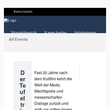
Karten kaufen
mm
Monatsübersicht
Karten kaufen
Informationen
All Events
D
Fast 20 Jahre nach
er
dem Kultfilm kehrt die
Te
Welt der Mode,
uf
Machtspiele und
el
messerscharfen
tr
Dialoge zurück und
wirft uns mitten hinein