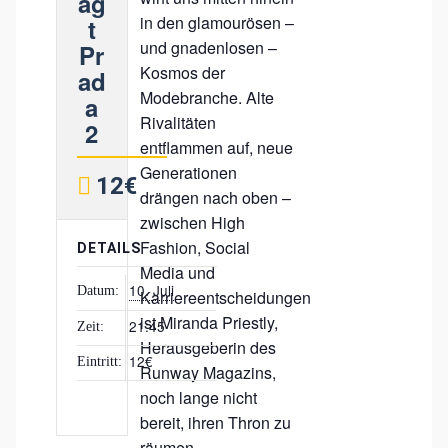
äg
in den glamourösen –
t
und gnadenlosen –
Pr
Kosmos der
ad
Modebranche. Alte
a
Rivalitäten
2
entflammen auf, neue
Generationen
12€
drängen nach oben –
zwischen High
Fashion, Social
DETAILS
Media und
10. Juli
Datum:
Karriereentscheidungen
ist Miranda Priestly,
21:45
Zeit:
Herausgeberin des
12€
Eintritt:
Runway Magazins,
noch lange nicht
bereit, ihren Thron zu
räumen…