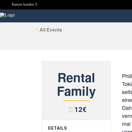
Karten kaufen
All Events
Rental
Phil
Tok
Family
selt
eine
Dahi
12€
verm
mal 
DETAILS
verg