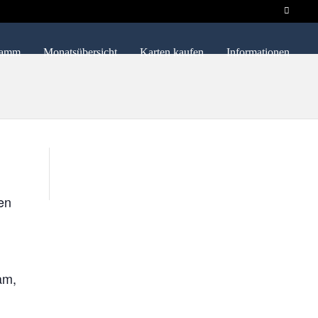
ramm
Monatsübersicht
Karten kaufen
Informationen
en
gam,
o