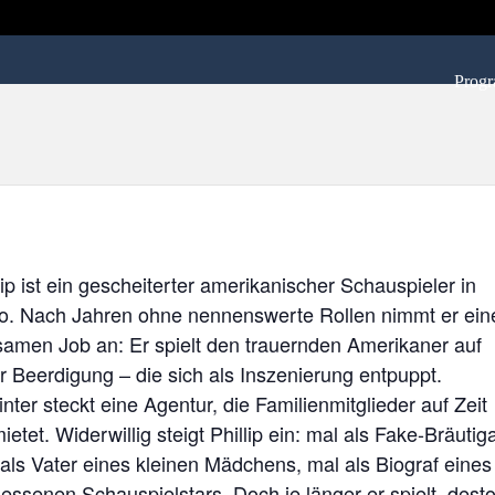
Prog
lip ist ein gescheiterter amerikanischer Schauspieler in
io. Nach Jahren ohne nennenswerte Rollen nimmt er ein
samen Job an: Er spielt den trauernden Amerikaner auf
r Beerdigung – die sich als Inszenierung entpuppt.
nter steckt eine Agentur, die Familienmitglieder auf Zeit
ietet. Widerwillig steigt Phillip ein: mal als Fake-Bräuti
als Vater eines kleinen Mädchens, mal als Biograf eines
essenen Schauspielstars. Doch je länger er spielt, dest