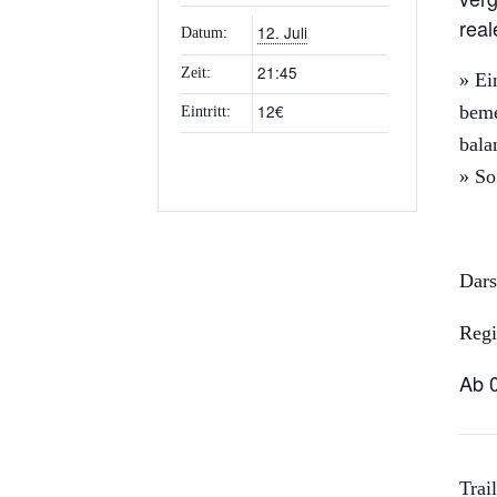
rea
12. Juli
Datum:
21:45
Zeit:
» Ei
12€
bem
Eintritt:
bal
» S
Dars
Regi
Ab 
Trail