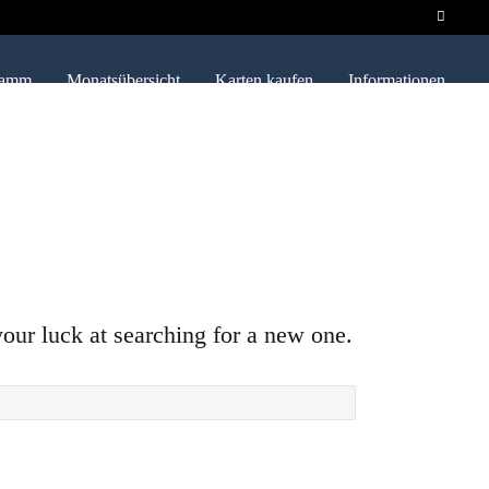
ramm
Monatsübersicht
Karten kaufen
Informationen
your luck at searching for a new one.