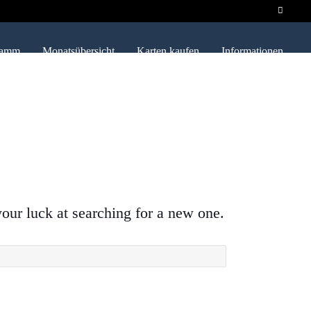
ramm
Monatsübersicht
Karten kaufen
Informationen
your luck at searching for a new one.