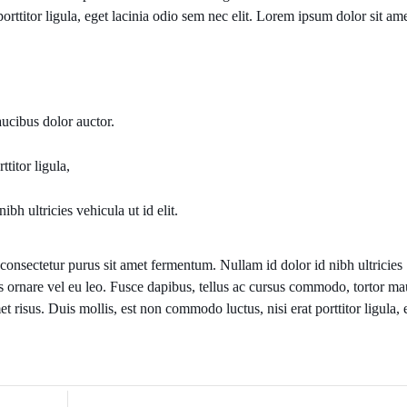
orttitor ligula, eget lacinia odio sem nec elit. Lorem ipsum dolor sit ame
aucibus dolor auctor.
titor ligula,
ibh ultricies vehicula ut id elit.
s consectetur purus sit amet fermentum. Nullam id dolor id nibh ultricies
lis ornare vel eu leo. Fusce dapibus, tellus ac cursus commodo, tortor ma
risus. Duis mollis, est non commodo luctus, nisi erat porttitor ligula, 