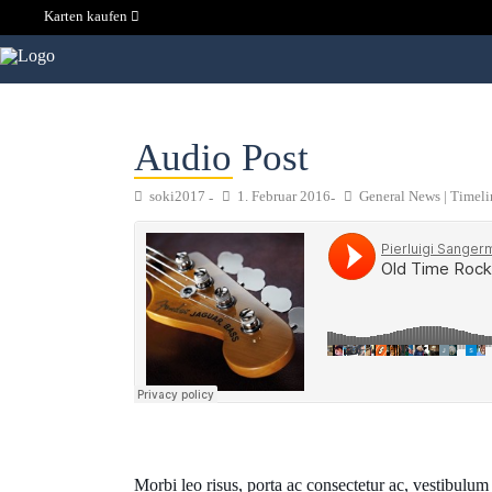
Karten kaufen
Audio Post
soki2017
1. Februar 2016
General News
|
Timeli
Morbi leo risus, porta ac consectetur ac, vestibul