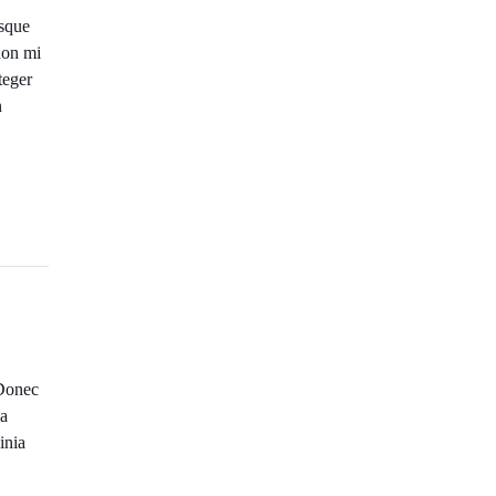
esque
non mi
teger
n
 Donec
na
inia